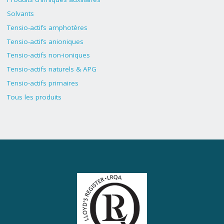
Solvants
Tensio-actifs amphotères
Tensio-actifs anioniques
Tensio-actifs non-ioniques
Tensio-actifs naturels & APG
Tensio-actifs primaires
Tous les produits