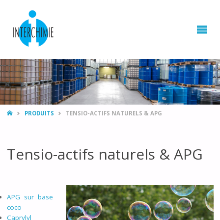
HOME
PRODUITS
TENSIO-ACTIFS NATURELS & APG
Tensio-actifs naturels & APG
APG sur base
coco
Caprylyl