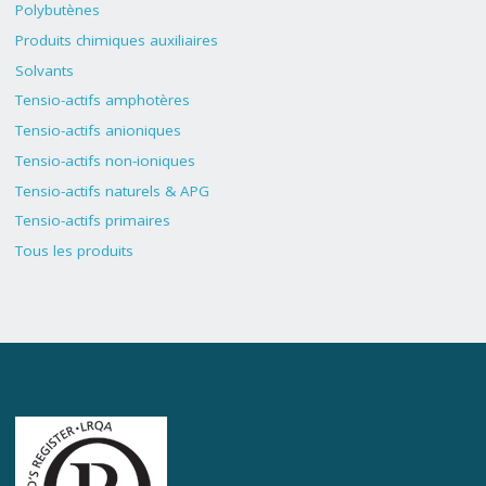
Polybutènes
Produits chimiques auxiliaires
Solvants
Tensio-actifs amphotères
Tensio-actifs anioniques
Tensio-actifs non-ioniques
Tensio-actifs naturels & APG
Tensio-actifs primaires
Tous les produits