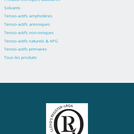
Solvants
Tensio-actifs amphotères
Tensio-actifs anioniques
Tensio-actifs non-ioniques
Tensio-actifs naturels & APG
Tensio-actifs primaires
Tous les produits