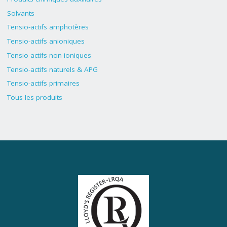
Solvants
Tensio-actifs amphotères
Tensio-actifs anioniques
Tensio-actifs non-ioniques
Tensio-actifs naturels & APG
Tensio-actifs primaires
Tous les produits