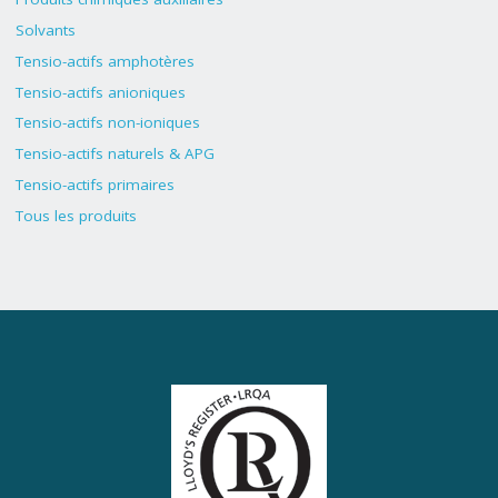
Solvants
Tensio-actifs amphotères
Tensio-actifs anioniques
Tensio-actifs non-ioniques
Tensio-actifs naturels & APG
Tensio-actifs primaires
Tous les produits