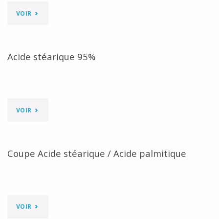
"STÉARINE
VOIR
70/18"
Acide stéarique 95%
"ACIDE
VOIR
STÉARIQUE
95%"
Coupe Acide stéarique / Acide palmitique
"COUPE
VOIR