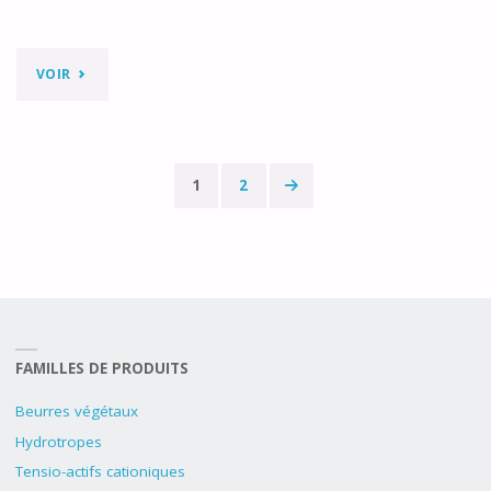
"ACIDE
VOIR
LAURIQUE"
Pagination
1
2
des
publications
FAMILLES DE PRODUITS
Beurres végétaux
Hydrotropes
Tensio-actifs cationiques