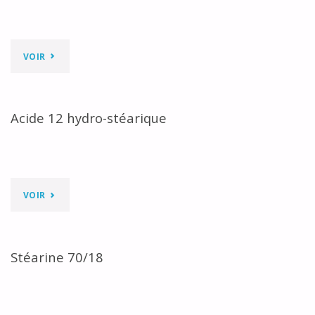
"ACIDE
VOIR
GRAS
D’OLIVE"
Acide 12 hydro-stéarique
"ACIDE
VOIR
12
HYDRO-
Stéarine 70/18
STÉARIQUE"