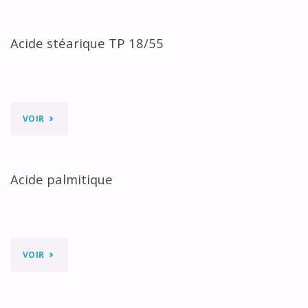
ACIDE
STÉARIQUE
Acide stéarique TP 18/55
/
ACIDE
"ACIDE
VOIR
PALMITIQUE"
STÉARIQUE
TP
Acide palmitique
18/55"
"ACIDE
VOIR
PALMITIQUE"