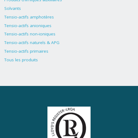
Solvants
Tensio-actifs amphotères
Tensio-actifs anioniques
Tensio-actifs non-ioniques
Tensio-actifs naturels & APG
Tensio-actifs primaires
Tous les produits