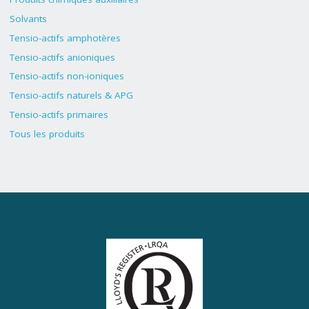
Solvants
Tensio-actifs amphotères
Tensio-actifs anioniques
Tensio-actifs non-ioniques
Tensio-actifs naturels & APG
Tensio-actifs primaires
Tous les produits