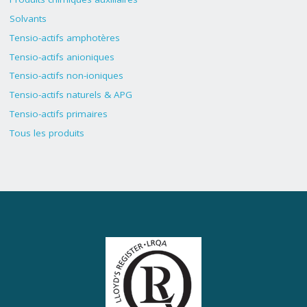
Solvants
Tensio-actifs amphotères
Tensio-actifs anioniques
Tensio-actifs non-ioniques
Tensio-actifs naturels & APG
Tensio-actifs primaires
Tous les produits