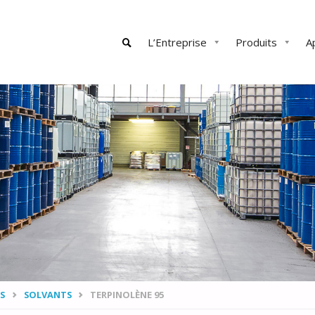
Skip
L’Entreprise
Produits
A
to
content
SEARCH
S
SOLVANTS
TERPINOLÈNE 95