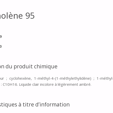
nolène 95
-9
0
on du produit chimique
ur ; cyclohexène, 1-méthyl-4-(1-méthylethylidène) ; 1-méthyl
: C10H16. Liquide clair incolore à légèrement ambré.
tiques à titre d’information