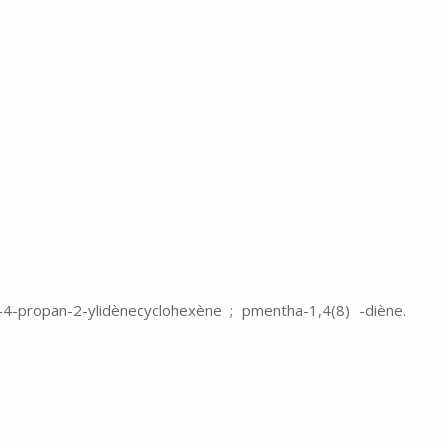
-4-propan-2-ylidènecyclohexène ; pmentha-1,4(8) -diène.