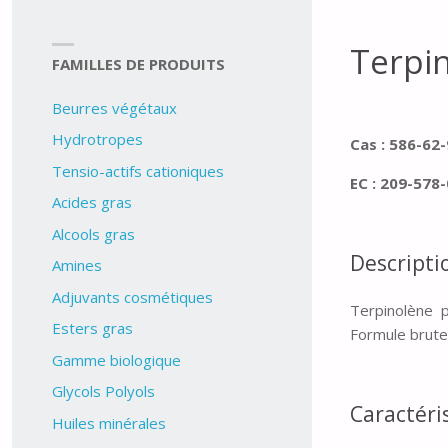
Terpi
FAMILLES DE PRODUITS
Beurres végétaux
Hydrotropes
Cas : 586-62
Tensio-actifs cationiques
EC : 209-578-
Acides gras
Alcools gras
Descripti
Amines
Adjuvants cosmétiques
Terpinolène p
Esters gras
Formule brute 
Gamme biologique
Glycols Polyols
Caractéris
Huiles minérales