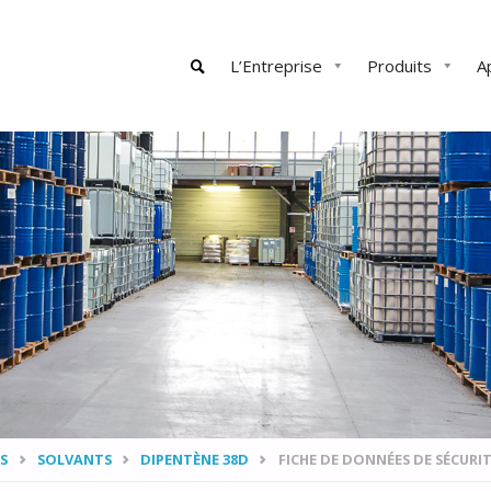
Skip
L’Entreprise
Produits
A
to
content
SEARCH
S
SOLVANTS
DIPENTÈNE 38D
FICHE DE DONNÉES DE SÉCURIT