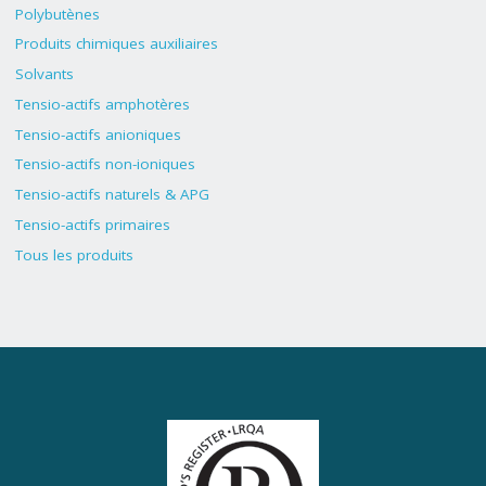
Polybutènes
Produits chimiques auxiliaires
Solvants
Tensio-actifs amphotères
Tensio-actifs anioniques
Tensio-actifs non-ioniques
Tensio-actifs naturels & APG
Tensio-actifs primaires
Tous les produits