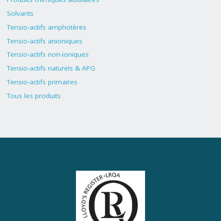
Solvants
Tensio-actifs amphotères
Tensio-actifs anioniques
Tensio-actifs non-ioniques
Tensio-actifs naturels & APG
Tensio-actifs primaires
Tous les produits