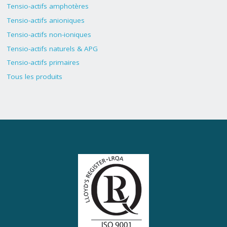
Tensio-actifs amphotères
Tensio-actifs anioniques
Tensio-actifs non-ioniques
Tensio-actifs naturels & APG
Tensio-actifs primaires
Tous les produits