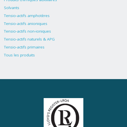
Solvants
Tensio-actifs amphotères
Tensio-actifs anioniques
Tensio-actifs non-ioniques
Tensio-actifs naturels & APG
Tensio-actifs primaires
Tous les produits