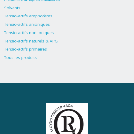
Solvants
Tensio-actifs amphotères
Tensio-actifs anioniques
Tensio-actifs non-ioniques
Tensio-actifs naturels & APG
Tensio-actifs primaires
Tous les produits