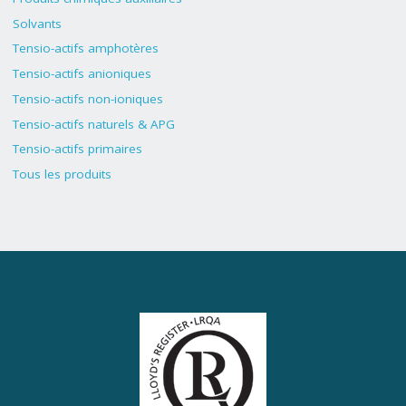
Solvants
Tensio-actifs amphotères
Tensio-actifs anioniques
Tensio-actifs non-ioniques
Tensio-actifs naturels & APG
Tensio-actifs primaires
Tous les produits