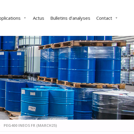
pplications
Actus
Bulletins d’analyses
Contact
PEG400 INEOS FR (MARCH25)