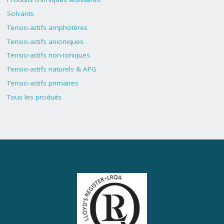
Solvants
Tensio-actifs amphotères
Tensio-actifs anioniques
Tensio-actifs non-ioniques
Tensio-actifs naturels & APG
Tensio-actifs primaires
Tous les produits