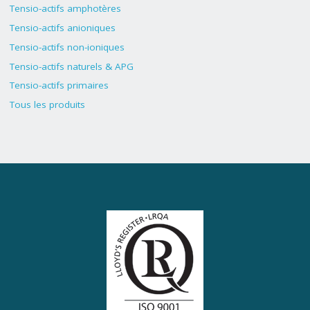
Tensio-actifs amphotères
Tensio-actifs anioniques
Tensio-actifs non-ioniques
Tensio-actifs naturels & APG
Tensio-actifs primaires
Tous les produits