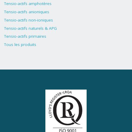
Tensio-actifs amphotères
Tensio-actifs anioniques
Tensio-actifs non-ioniques
Tensio-actifs naturels & APG
Tensio-actifs primaires
Tous les produits