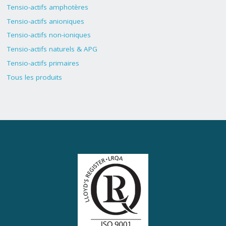
Tensio-actifs amphotères
Tensio-actifs anioniques
Tensio-actifs non-ioniques
Tensio-actifs naturels & APG
Tensio-actifs primaires
Tous les produits