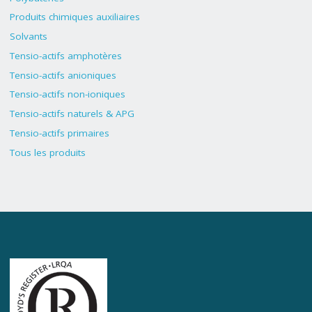
Produits chimiques auxiliaires
Solvants
Tensio-actifs amphotères
Tensio-actifs anioniques
Tensio-actifs non-ioniques
Tensio-actifs naturels & APG
Tensio-actifs primaires
Tous les produits