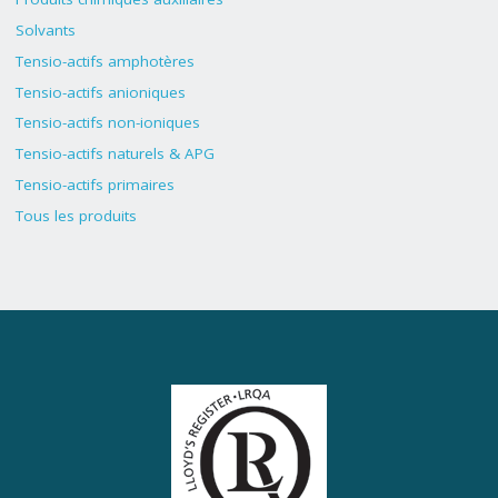
Solvants
Tensio-actifs amphotères
Tensio-actifs anioniques
Tensio-actifs non-ioniques
Tensio-actifs naturels & APG
Tensio-actifs primaires
Tous les produits