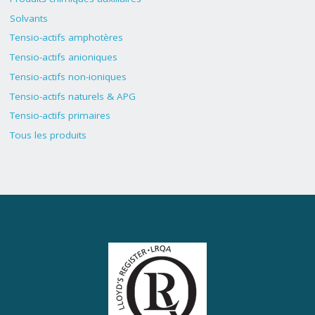
Solvants
Tensio-actifs amphotères
Tensio-actifs anioniques
Tensio-actifs non-ioniques
Tensio-actifs naturels & APG
Tensio-actifs primaires
Tous les produits