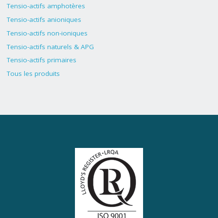
Tensio-actifs amphotères
Tensio-actifs anioniques
Tensio-actifs non-ioniques
Tensio-actifs naturels & APG
Tensio-actifs primaires
Tous les produits