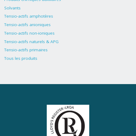
Solvants
Tensio-actifs amphotères
Tensio-actifs anioniques
Tensio-actifs non-ioniques
Tensio-actifs naturels & APG
Tensio-actifs primaires
Tous les produits