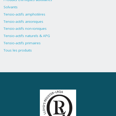
Solvants
Tensio-actifs amphotères
Tensio-actifs anioniques
Tensio-actifs non-ioniques
Tensio-actifs naturels & APG
Tensio-actifs primaires
Tous les produits