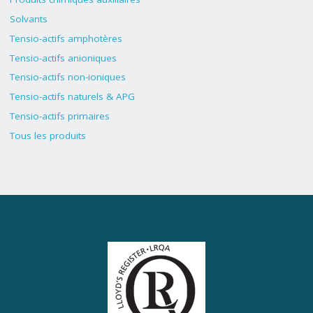
Solvants
Tensio-actifs amphotères
Tensio-actifs anioniques
Tensio-actifs non-ioniques
Tensio-actifs naturels & APG
Tensio-actifs primaires
Tous les produits