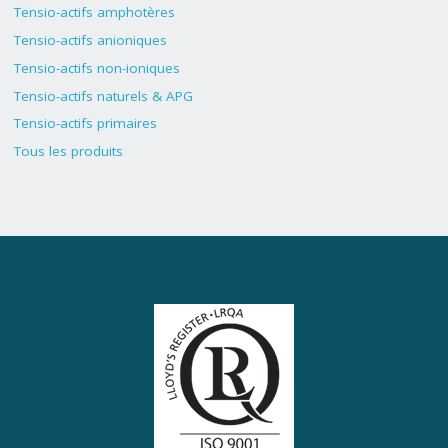
Tensio-actifs amphotères
Tensio-actifs anioniques
Tensio-actifs non-ioniques
Tensio-actifs naturels & APG
Tensio-actifs primaires
Tous les produits