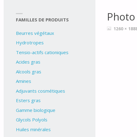
Photo
FAMILLES DE PRODUITS
FULL
1260 × 188
Beurres végétaux
SIZE
Hydrotropes
Tensio-actifs cationiques
Acides gras
Alcools gras
Amines
Adjuvants cosmétiques
Esters gras
Gamme biologique
Glycols Polyols
Huiles minérales