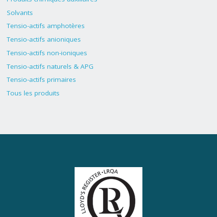
Solvants
Tensio-actifs amphotères
Tensio-actifs anioniques
Tensio-actifs non-ioniques
Tensio-actifs naturels & APG
Tensio-actifs primaires
Tous les produits