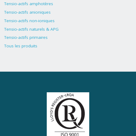
Tensio-actifs amphotères
Tensio-actifs anioniques
Tensio-actifs non-ioniques
Tensio-actifs naturels & APG
Tensio-actifs primaires
Tous les produits