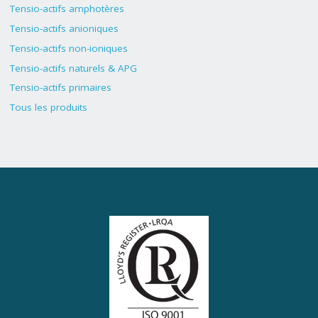
Tensio-actifs amphotères
Tensio-actifs anioniques
Tensio-actifs non-ioniques
Tensio-actifs naturels & APG
Tensio-actifs primaires
Tous les produits