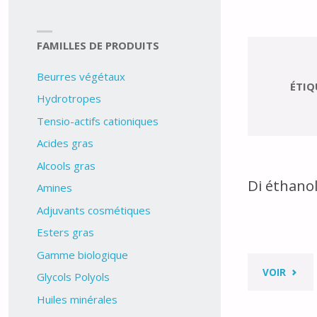
FAMILLES DE PRODUITS
Beurres végétaux
ÉTIQ
Hydrotropes
Tensio-actifs cationiques
Acides gras
Alcools gras
Di éthano
Amines
Adjuvants cosmétiques
Esters gras
Gamme biologique
"DI
VOIR
Glycols Polyols
Huiles minérales
ÉTHA