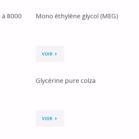
PROPYLÈNE
0 à 8000
Mono éthylène glycol (MEG)
GLYCOL
VÉGÉTAL
(MPGV)"
"MONO
VOIR
L
ÉTHYLÈNE
Glycérine pure colza
GLYCOL
(MEG)"
"GLYCÉRINE
VOIR
PURE