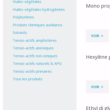
Huiles végétales
Mono prop
Huiles végétales hydrogénées
Polybutènes
Produits chimiques auxiliaires
Solvants
"MON
VOIR
Tensio-actifs amphotères
PROP
Tensio-actifs anioniques
Tensio-actifs non-ioniques
Hexylène g
GLYC
Tensio-actifs naturels & APG
(MPG)
Tensio-actifs primaires
Tous les produits
"HEXY
VOIR
GLYC
Ethyl di gl