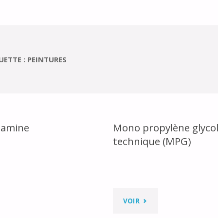
UETTE :
PEINTURES
lamine
Mono propylène glyco
technique (MPG)
"MONO
VOIR
NOLAMINE"