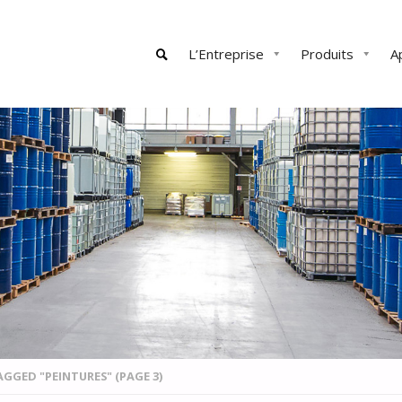
Skip
L’Entreprise
Produits
A
to
content
SEARCH
AGGED "PEINTURES"
(PAGE 3)