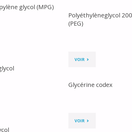
PROPYLÈNE
ylène glycol (MPG)
Polyéthylèneglycol 20
GLYCOL
(PEG)
TECHNIQUE
(MPG)"
O
YLÈNE
"POLYÉTHYLÈNEGLYCO
VOIR
lycol
OL
200
"
Glycérine codex
À
8000
LÈNE
(PEG)"
OL"
"GLYCÉRINE
VOIR
ycol