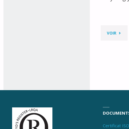
"ETHY
VOIR
DI
GLYC
DOCUMENT
Certificat IS