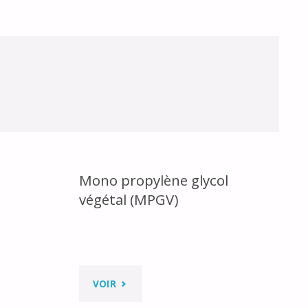
l
Mono propylène glycol
végétal (MPGV)
"MONO
VOIR