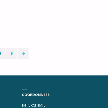
COLZA"
5
6
COORDONNÉES
INTERCHIMIE