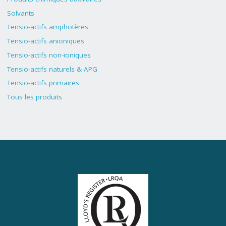
Solvants
Tensio-actifs amphotères
Tensio-actifs anioniques
Tensio-actifs non-ioniques
Tensio-actifs naturels & APG
Tensio-actifs primaires
Tous les produits